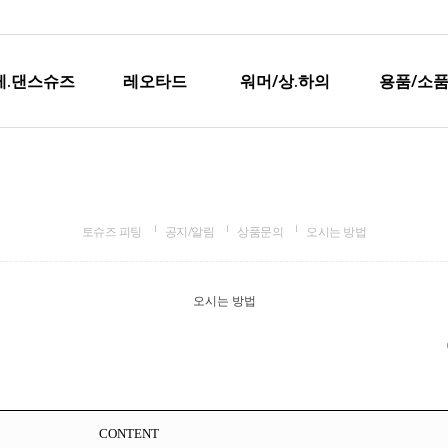
레.댄스슈즈
레오타드
워머/상.하의
용품/소품
토슈즈 피팅
공지/알림
상품문의
오시는 방법
오시는 방법
CONTENT