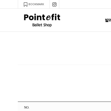
BOOKMARK
발
NO.