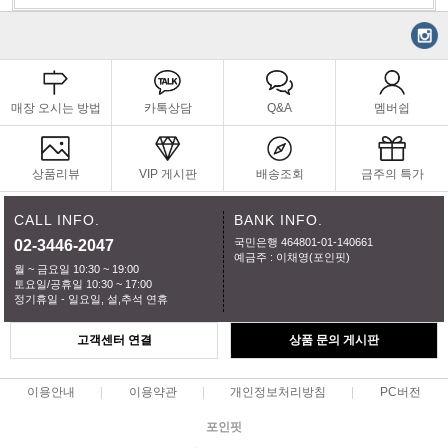
매장 오시는 방법
카톡상담
Q&A
멤버쉽
상품리뷰
VIP 게시판
배송조회
금주의 특가
CALL INFO.
BANK INFO.
국민은행 464801-01-140661
02-3446-2047
예금주 : 이채영(포인핏)
월 ~ 금요일 10:30 ~ 19:00
토요일/공휴일 10:30 ~ 17:00
정기휴일 - 일요일, 설,추석 연휴
고객센터 연결
상품 문의 게시판
이용안내
이용약관
개인정보처리방침
PC버전
포인핏