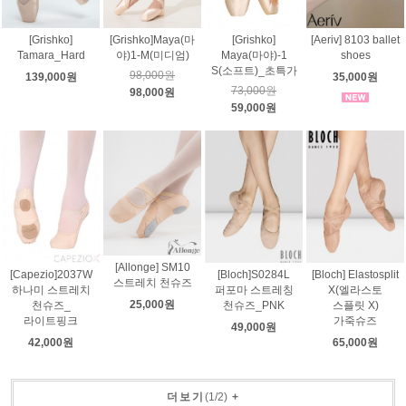
[Grishko]
[Grishko]Maya(마
[Grishko]
[Aeriv] 8103 ballet
Tamara_Hard
야)1-M(미디엄)
Maya(마야)-1
shoes
S(소프트)_초특가
98,000원
139,000원
35,000원
73,000원
98,000원
59,000원
[Allonge] SM10
[Capezio]2037W
[Bloch]S0284L
[Bloch] Elastosplit
스트레치 천슈즈
하나미 스트레치
퍼포마 스트레칭
X(엘라스토
25,000원
천슈즈_
천슈즈_PNK
스플릿 X)
라이트핑크
가죽슈즈
49,000원
42,000원
65,000원
더보기
(
1
/
2
)
+