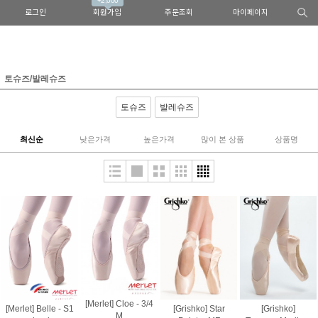
+2,000
로그인
회원가입
주문조회
마이페이지
토슈즈/발레슈즈
토슈즈
발레슈즈
최신순
낮은가격
높은가격
많이 본 상품
상품명
[Merlet] Cloe - 3/4
[Merlet] Belle - S1
[Grishko] Star
[Grishko]
M